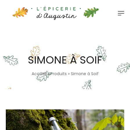
SIMONE À SOIF
Accueil
»
Produits
»
Simone à Soif