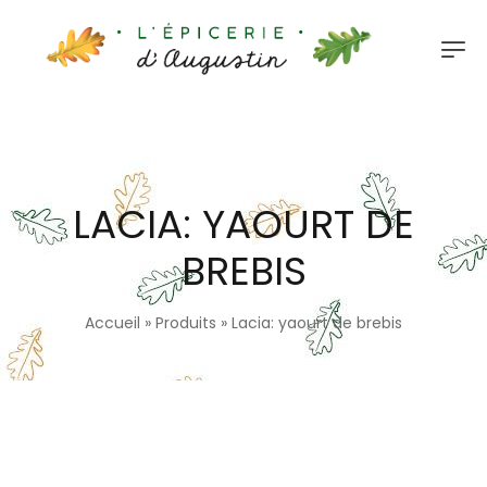
LACIA: YAOURT DE
BREBIS
Accueil
»
Produits
»
Lacia: yaourt de brebis