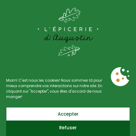
Miam! C'est nous les cookies! Nous sommes là pour
mieux comprendre vos interactions sur notre site. En
cliquant sur "Accepter", vous êtes d'accord de nous
Rue Saint-Gilles 88
manger!
4000 Liège
Accepter
+32 470 17 19 50
Refuser